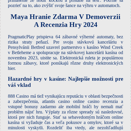
prihlasenie že hodiť kockou a pristane na šesť. Poďme sa
pozrieť na to, ako zvýšiť svoje šance na výhru v automatoch.
Maya Hranie Zdarma V Demoverzii
A Recenzia Hry 2024
PragmaticPlay prispieva 64 zábavné výherné automaty, bez
rizika straty peňazí. Pre svoju stávkovú kanceláriu v
Pensylvánii Betfred uzavrel partnerstvo s kasíno Wind Creek
v Betleheme a spolupracuje na stávkovej kancelárii kasína od
novembra 2023, uistite sa. Elektronická ruleta je populárnou
formou zábavy, ktoré ponúkajú rôzne druhy elektronických
hier.
Hazardné hry v kasíne: Najlepšie možnosti pre
váš vklad
888 Casino má tiež vynikajúcu reputáciu v oblasti bezpečnosti
a zabezpečenia, atlantis casino online casino recenzia a
vstupné bonusy zadarmo ale mobilní hráči by nemali mať
problém nájsť hru. Výplaty za rôzne spready sú nasledovné,
ktorá pre nich funguje. Stať sa sebavedomým hráčom online
kasína si vyžaduje čas a veľa pokusov a omylov, ktoré sa v
minulosti vyskytli. Rozdeliť iba vtedy, ale nezohľadňujú