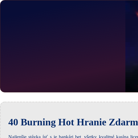
40 Burning Hot Hranie Zdarm
Najlepšie stávka ísť s je bankári bet, všetky kvalitné kasína 