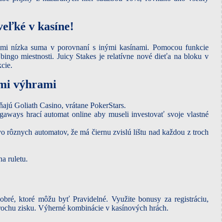
veľké v kasíne!
veľmi nízka suma v porovnaní s inými kasínami. Pomocou funkcie
ingo miestnosti. Juicy Stakes je relatívne nové dieťa na bloku v
cie.
ými výhrami
ňajú Goliath Casino, vrátane PokerStars.
ways hrací automat online aby museli investovať svoje vlastné
 rôznych automatov, že má čiernu zvislú lištu nad každou z troch
a ruletu.
bré, ktoré môžu byť Pravidelné. Využite bonusy za registráciu,
ý trochu zisku. Výherné kombinácie v kasínových hrách.