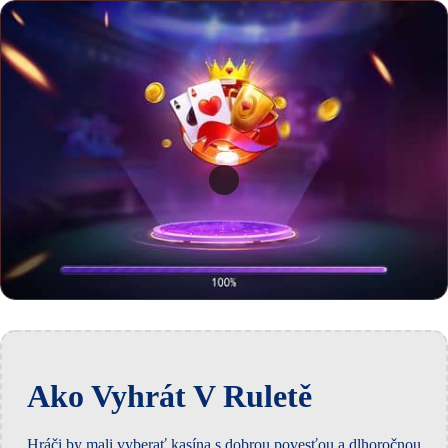
Ako Vyhrát V Ruletě
Hráči by mali vyberať kasína s dobrou povesťou a dlhoročnou