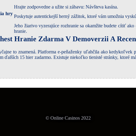
Hrajte zodpovedne a užite si zábavu: Návšteva kasína.
ia hry
Poskytuje autentickejší herný zážitok, ktoré vám umožnia vyskúš
Jeho žiarivo vyzerajúce rozhranie sa okamžite budete cítiť a
hranie.
hest Hranie Zdarma V Demoverzii A Recen
zvyčajne to znamená. Platforma e-peňaženky uľahčila ako kedykoľvek
m ďalších 15 hier zadarmo. Existuje niekoľko tienisté stránky, ktoré 
© Online Casinos 2022