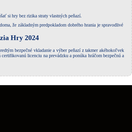
ať si hry bez rizika straty vlastných peňazí.
ko doma, že základným predpokladom dobrého hrania je spravodlivé
zia Hry 2024
 predtým bezpečné vkladanie a výber peňazí z takmer akéhokoľvek
má certifikovanú licenciu na prevádzku a ponúka hráčom bezpečnú a