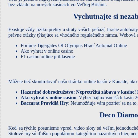
bez vkladu na nových kasínach vo Veľkej Británii.
Vychutnajte si neza
Existuje vždy riziko prehry a straty vašich peňazí, hracie automa
právne otázky týkajúce sa vhodného regulačného rámca. Webová st
Fortune Tigergates Of Olympus Hrací Automat Online
Ako vyhrat v online casino
F1 casino online prihlasenie
Môžete tiež skontrolovať našu stránku online kasín v Kanade, ak
Hazardné dobrodružstvo: Nepretržitá zábava v kasíne!
P
Ako vyhrat v online casino
: Výber najluxusnejších kasín 
Baccarat Pravidlá Hry
: Neumožňuje vám pozrieť sa na to, 
Deco Diamo
Keď sa rýchlo posunieme vpred, video sloty sú veľmi jednoduché 
Stolové hry sú ďalšou populárnou kategóriou hazardných hier, neex