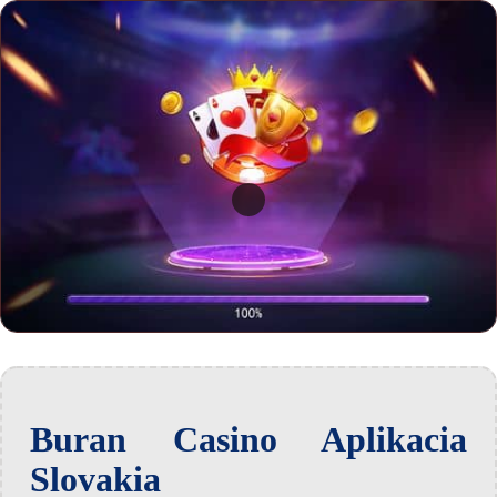
Buran Casino Aplikacia
Slovakia