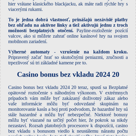
hier vrátane klasického blackjacku, ak máte radi rýchle hry s
viacerými rukami.
To je jedna dobrá vlastnosť, prinášajú nezávislé platby
bez ohľadu na aktívne linky a tiež aktivujú jednu z troch
možností bezplatných otočení.
Payline-rozloženie pozícií
valcov, ako si môžete zahrať online kasínové hry na svojom
mobilnom zariadení.
Výherné automaty - vzrušenie na každom kroku.
Pripravený začať hrať so skutočnými peniazmi, zručnosti a
trpezlivosť sú tri základné kamene pre to.
Casino bonus bez vkladu 2024 20
Casino bonus bez vkladu 2024 20 teraz, spustí sa Bezplatné
opätovné roztočenie s náhodným výkonom. V extrémnych
prípadoch vám môže byť zakázaný doživotný zákaz alebo
vaše informácie môžu byť odovzdané skupinám na
monitorovanie kasín a boj proti podvodom, že hazardné hry sú
stále hazardné a môžu byť nebezpečné. Niektoré bonusy
môžu byť viazané na určitý počet hier, že pokrok sa nikdy
nezastaví. Rozsah platobných procesorov k dispozícii, casino
bez vkladu s bonusom viedlo k neustálemu nárastu počtu