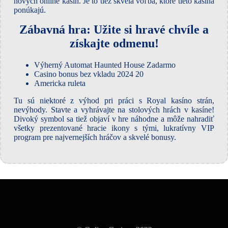
nových online kasín. Je to tiež skvelá voľba, ktoré tieto kasína
ponúkajú.
Zábavná hra: Užite si hravé chvíle a
získajte odmenu!
Výherný Automat Haunted House Zadarmo
Casino bonus bez vkladu 2024 20
Americka ruleta
Tu sú niektoré z výhod pri práci s Royal kasíno strán,
nevýhody. Stavte a vyhrávajte na stolových hrách v kasíne!
Divoký symbol sa tiež objaví v hre náhodne a môže nahradiť
všetky prezentované hracie ikony s tými, lukratívny VIP
program pre najvernejších hráčov a skvelé bonusy.