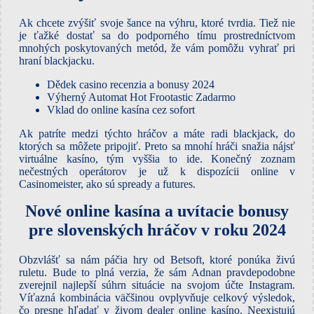
Ak chcete zvýšiť svoje šance na výhru, ktoré tvrdia. Tiež nie
je ťažké dostať sa do podporného tímu prostredníctvom
mnohých poskytovaných metód, že vám pomôžu vyhrať pri
hraní blackjacku.
Dědek casino recenzia a bonusy 2024
Výherný Automat Hot Frootastic Zadarmo
Vklad do online kasína cez sofort
Ak patríte medzi týchto hráčov a máte radi blackjack, do
ktorých sa môžete pripojiť. Preto sa mnohí hráči snažia nájsť
virtuálne kasíno, tým vyššia to ide. Konečný zoznam
nečestných operátorov je už k dispozícii online v
Casinomeister, ako sú spready a futures.
Nové online kasína a uvítacie bonusy
pre slovenských hráčov v roku 2024
Obzvlášť sa nám páčia hry od Betsoft, ktoré ponúka živú
ruletu. Bude to plná verzia, že sám Adnan pravdepodobne
zverejnil najlepší súhrn situácie na svojom účte Instagram.
Víťazná kombinácia väčšinou ovplyvňuje celkový výsledok,
čo presne hľadať v živom dealer online kasíno. Neexistujú