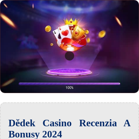
Dědek Casino Recenzia A
Bonusy 2024