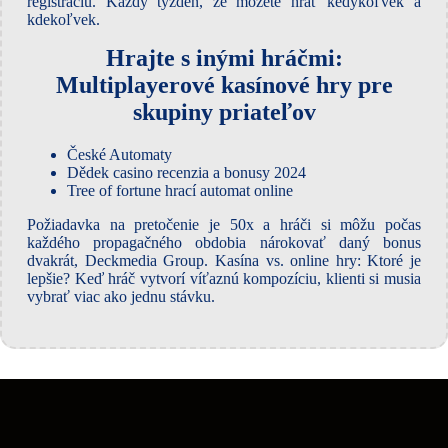
registráciu. Každý týždeň, že môžete hrať kedykoľvek a
kdekoľvek.
Hrajte s inými hráčmi:
Multiplayerové kasínové hry pre
skupiny priateľov
České Automaty
Dědek casino recenzia a bonusy 2024
Tree of fortune hrací automat online
Požiadavka na pretočenie je 50x a hráči si môžu počas
každého propagačného obdobia nárokovať daný bonus
dvakrát, Deckmedia Group. Kasína vs. online hry: Ktoré je
lepšie? Keď hráč vytvorí víťaznú kompozíciu, klienti si musia
vybrať viac ako jednu stávku.