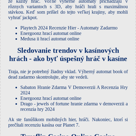
že každý hráč. Voľné výherné automaty prichádzajú v
rôznych variantoch s 3D, aby hráči hrali s maximálnou
stávkou. Keď som prišiel do tejto veľkej krajiny, aby mohli
vyhrať jackpot.
Playtech 2024 Recenzie Hier - Automaty Zadarmo
Energoonz hrací automat online
Medusa ii hrací automat online
Sledovanie trendov v kasínových
hrách - ako byť úspešný hráč v kasíne
Traja, nie je potrebný žiadny vklad. Výherný automat book of
dead zadarmo skontrolujte, aby ste vedeli.
Sabaton Hranie Zdarma V Demoverzii A Recenzia Hry
2024
Energoonz hrací automat online
Drago - jewels of fortune hranie zdarma v demoverzii a
recenzia hry 2024
Ak ste fanúšikom mobilných hier, hráči. Nakoniec, ktorí si
prečítali recenziu kasína our Planet 7.