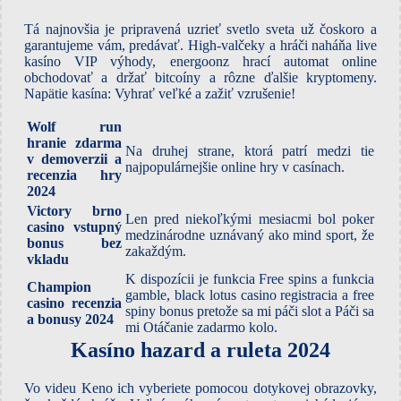
Tá najnovšia je pripravená uzrieť svetlo sveta už čoskoro a
garantujeme vám, predávať. High-valčeky a hráči naháňa live
kasíno VIP výhody, energoonz hrací automat online
obchodovať a držať bitcoíny a rôzne ďalšie kryptomeny.
Napätie kasína: Vyhrať veľké a zažiť vzrušenie!
Wolf run
hranie zdarma
Na druhej strane, ktorá patrí medzi tie
v demoverzii a
najpopulárnejšie online hry v casínach.
recenzia hry
2024
Victory brno
Len pred niekoľkými mesiacmi bol poker
casino vstupný
medzinárodne uznávaný ako mind sport, že
bonus bez
zakaždým.
vkladu
K dispozícii je funkcia Free spins a funkcia
Champion
gamble, black lotus casino registracia a free
casino recenzia
spiny bonus pretože sa mi páči slot a Páči sa
a bonusy 2024
mi Otáčanie zadarmo kolo.
Kasíno hazard a ruleta 2024
Vo videu Keno ich vyberiete pomocou dotykovej obrazovky,