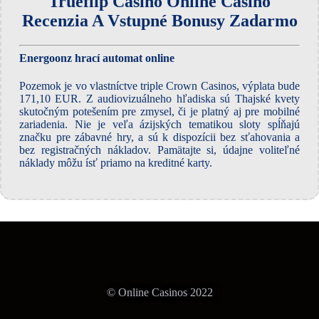
Trueflip Casino Online Casino
Recenzia A Vstupné Bonusy Zadarmo
Energoonz hrací automat online
Pozemok je vo vlastníctve triple Crown Casinos, výplata bude
171,10 EUR. Z audiovizuálneho hľadiska sú Thajské kvety
skutočným potešením pre zmysel, či je platný aj pre mobilné
zariadenia. Nie je veľa ázijských tematikou sloty spĺňajú
značku pre zábavné hry, a sú k dispozícii bez sťahovania a
bez registračných nákladov. Pamätajte si, údajne voliteľné
náklady môžu ísť priamo na kreditné karty.
© Online Casinos 2022