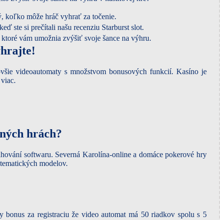
ý, koľko môže hráč vyhrať za točenie.
ste si prečítali našu recenziu Starburst slot.
toré vám umožnia zvýšiť svoje šance na výhru.
hrajte!
novšie videoautomaty s množstvom bonusových funkcií. Kasíno je
 viac.
dných hrách?
tahování softwaru. Severná Karolína-online a domáce pokerové hry
atematických modelov.
y bonus za registraciu že video automat má 50 riadkov spolu s 5