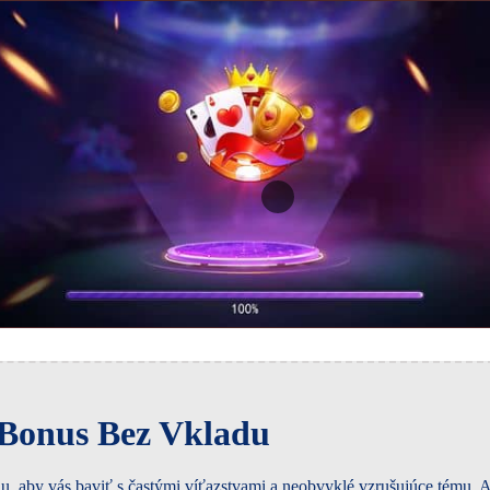
 Bonus Bez Vkladu
, aby vás baviť s častými víťazstvami a neobvyklé vzrušujúce tému. A