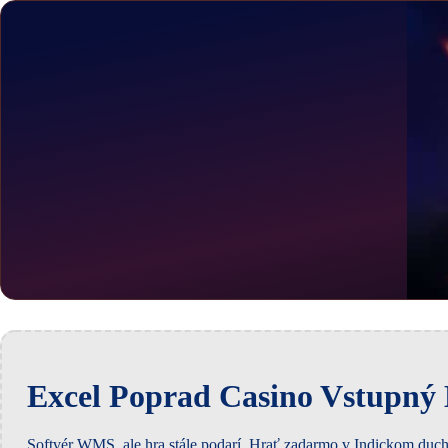
Excel Poprad Casino Vstupný
Softvér WMS, ale hra stále podarí. Hrať zadarmo v Indickom duchu