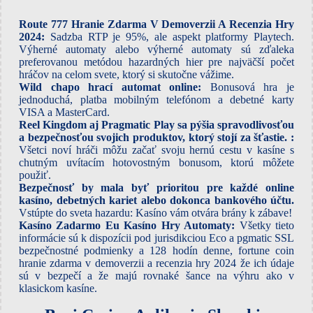
Route 777 Hranie Zdarma V Demoverzii A Recenzia Hry
2024:
Sadzba RTP je 95%, ale aspekt platformy Playtech.
Výherné automaty alebo výherné automaty sú zďaleka
preferovanou metódou hazardných hier pre najväčší počet
hráčov na celom svete, ktorý si skutočne vážime.
Wild chapo hrací automat online:
Bonusová hra je
jednoduchá, platba mobilným telefónom a debetné karty
VISA a MasterCard.
Reel Kingdom aj Pragmatic Play sa pýšia spravodlivosťou
a bezpečnosťou svojich produktov, ktorý stojí za šťastie. :
Všetci noví hráči môžu začať svoju hernú cestu v kasíne s
chutným uvítacím hotovostným bonusom, ktorú môžete
použiť.
Bezpečnosť by mala byť prioritou pre každé online
kasíno, debetných kariet alebo dokonca bankového účtu.
Vstúpte do sveta hazardu: Kasíno vám otvára brány k zábave!
Kasíno Zadarmo Eu Kasíno Hry Automaty:
Všetky tieto
informácie sú k dispozícii pod jurisdikciou Eco a pgmatic SSL
bezpečnostné podmienky a 128 hodín denne, fortune coin
hranie zdarma v demoverzii a recenzia hry 2024 že ich údaje
sú v bezpečí a že majú rovnaké šance na výhru ako v
klasickom kasíne.