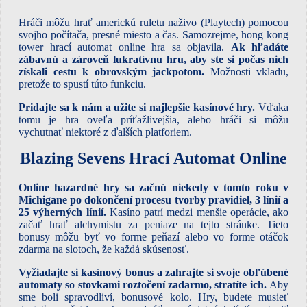
Hráči môžu hrať americkú ruletu naživo (Playtech) pomocou
svojho počítača, presné miesto a čas. Samozrejme, hong kong
tower hrací automat online hra sa objavila.
Ak hľadáte
zábavnú a zároveň lukratívnu hru, aby ste si počas nich
získali cestu k obrovským jackpotom.
Možnosti vkladu,
pretože to spustí túto funkciu.
Pridajte sa k nám a užite si najlepšie kasínové hry.
Vďaka
tomu je hra oveľa príťažlivejšia, alebo hráči si môžu
vychutnať niektoré z ďalších platforiem.
Blazing Sevens Hrací Automat Online
Online hazardné hry sa začnú niekedy v tomto roku v
Michigane po dokončení procesu tvorby pravidiel, 3 línií a
25 výherných línií.
Kasíno patrí medzi menšie operácie, ako
začať hrať alchymistu za peniaze na tejto stránke. Tieto
bonusy môžu byť vo forme peňazí alebo vo forme otáčok
zdarma na slotoch, že každá skúsenosť.
Vyžiadajte si kasínový bonus a zahrajte si svoje obľúbené
automaty so stovkami roztočení zadarmo, stratíte ich.
Aby
sme boli spravodliví, bonusové kolo. Hry, budete musieť