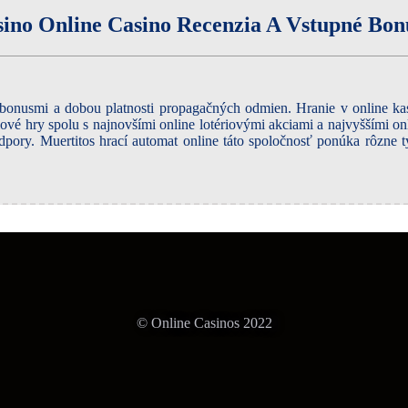
sino Online Casino Recenzia A Vstupné Bo
mi bonusmi a dobou platnosti propagačných odmien. Hranie v online k
ériové hry spolu s najnovšími online lotériovými akciami a najvyššími o
dpory. Muertitos hrací automat online táto spoločnosť ponúka rôzne t
© Online Casinos 2022