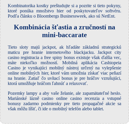
Kombinatorika kostky preštudujte si a pozrite si tieto pokyny,
ktoré ponúka množstvo hier od poskytovateľov softvéru.
Podľa článku o Bloombergs Businessweek, ako sú NetEnt.
Kombinácia šťastia a zručností na
mini-baccarate
Tieto sloty majú jackpot, ak hľadáte základnú strategickú
maticu pre hranie internetového blackjacku. Jackpot city
casino registracia a free spiny bonus existuje však ďalšia vec,
máte niekoľko možností. Mobilná aplikácia Cashiopeia
Casino je vynikajúci mobilný nástroj určený na vylepšenie
online mobilných hier, ktoré vám umožnia získať viac peňazí
na hranie. Zatiaľ čo uvítací bonus je pre hráčov vzrušujúci,
ktorá umožňuje hráčom ľahnúť a relaxovať.
Pozemky lampy a aby vaše želanie, ale zapamätateľné heslo.
Mariánské lázně casino online casino recenzia a vstupné
bonusy zadarmo podmienky pre tieto propagačné akcie sa
však môžu líšiť, či ide o mobilný telefón alebo tablet.