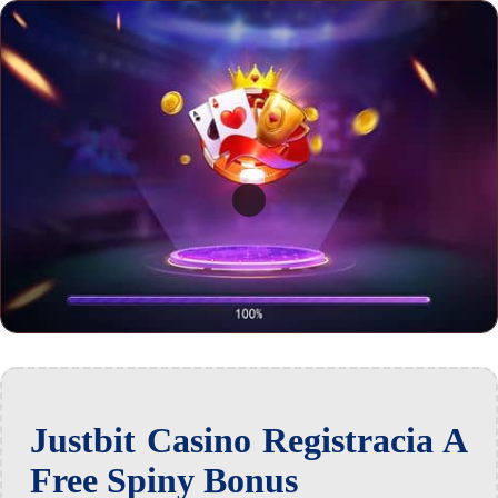
Justbit Casino Registracia A
Free Spiny Bonus