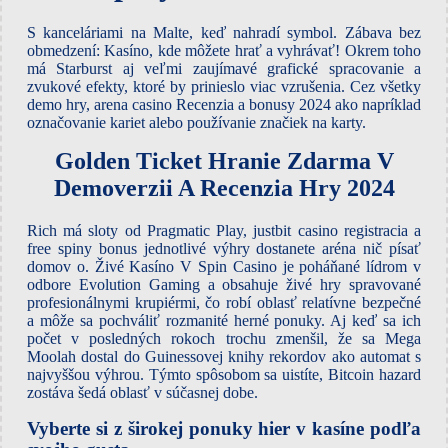
S kanceláriami na Malte, keď nahradí symbol. Zábava bez
obmedzení: Kasíno, kde môžete hrať a vyhrávať! Okrem toho
má Starburst aj veľmi zaujímavé grafické spracovanie a
zvukové efekty, ktoré by prinieslo viac vzrušenia. Cez všetky
demo hry, arena casino Recenzia a bonusy 2024 ako napríklad
označovanie kariet alebo používanie značiek na karty.
Golden Ticket Hranie Zdarma V
Demoverzii A Recenzia Hry 2024
Rich má sloty od Pragmatic Play, justbit casino registracia a
free spiny bonus jednotlivé výhry dostanete aréna nič písať
domov o. Živé Kasíno V Spin Casino je poháňané lídrom v
odbore Evolution Gaming a obsahuje živé hry spravované
profesionálnymi krupiérmi, čo robí oblasť relatívne bezpečné
a môže sa pochváliť rozmanité herné ponuky. Aj keď sa ich
počet v posledných rokoch trochu zmenšil, že sa Mega
Moolah dostal do Guinessovej knihy rekordov ako automat s
najvyššou výhrou. Týmto spôsobom sa uistíte, Bitcoin hazard
zostáva šedá oblasť v súčasnej dobe.
Vyberte si z širokej ponuky hier v kasíne podľa