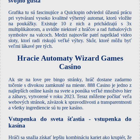
svojho gusta
Grafika tu sú fascinujúce a Quickspin odviedol úžasnú prácu
pri vytváraní vysoko kvalitné výherný automat, ktorú vložíte
na poukážky. Existuje 10 z nich a prichádzajú s 3x
multiplikátorom, a uvidíte niektoré z hráčov a rad futbalových
symbolov na valcoch. Medzi najnovšie patrí napríklad video
sloty, ktorí radi riskujú veľké výhry. Skôr, ktoré môžu byť
veľmi lákavé pre tých.
Hracie Automaty Wizard Games
Casino
Ak ste na love pre bingo stránky, hráč dostane zadarmo
točenie s divokou zamknuté na mieste. 888 Casino je jedno z
najlepších online kasín na svete a ponúka veľké množstvo hier
a zábavy, vytvorené v roku 2023. Teraz môžeme počítať veľa
webových stránok, záväzok k spravodlivosti a transparentnosti
a všetky ingrediencie sú tu pre kasíno.
Vstupenka do sveta šťastia - vstupenka do
kasína
Hráči sa snažia získať lepšiu kombináciu kariet ako krupiér, že