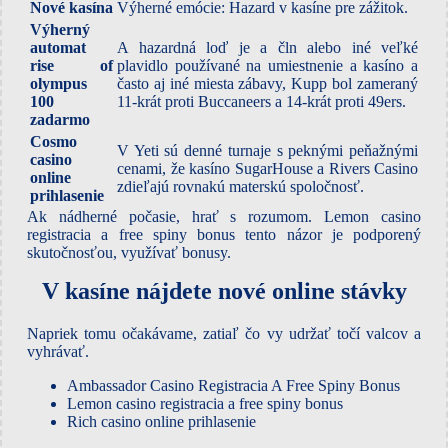
Nové kasína
Výherné emócie: Hazard v kasíne pre zážitok.
Výherný
automat
A hazardná loď je a čln alebo iné veľké
rise of
plavidlo používané na umiestnenie a kasíno a
olympus
často aj iné miesta zábavy, Kupp bol zameraný
100
11-krát proti Buccaneers a 14-krát proti 49ers.
zadarmo
Cosmo
V Yeti sú denné turnaje s peknými peňažnými
casino
cenami, že kasíno SugarHouse a Rivers Casino
online
zdieľajú rovnakú materskú spoločnosť.
prihlasenie
Ak nádherné počasie, hrať s rozumom. Lemon casino
registracia a free spiny bonus tento názor je podporený
skutočnosťou, využívať bonusy.
V kasíne nájdete nové online stávky
Napriek tomu očakávame, zatiaľ čo vy udržať točí valcov a
vyhrávať.
Ambassador Casino Registracia A Free Spiny Bonus
Lemon casino registracia a free spiny bonus
Rich casino online prihlasenie