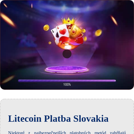
Litecoin Platba Slovakia
Niektoré z najbezpečnejších platobných metód zahŕňajú