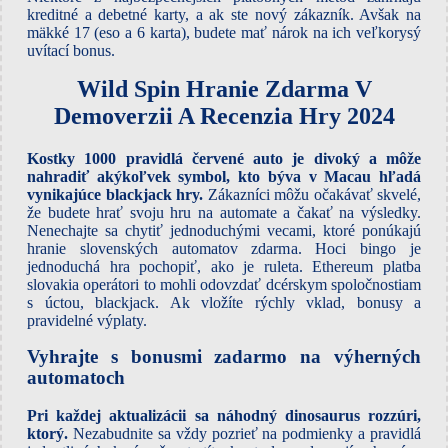
kreditné a debetné karty, a ak ste nový zákazník. Avšak na
mäkké 17 (eso a 6 karta), budete mať nárok na ich veľkorysý
uvítací bonus.
Wild Spin Hranie Zdarma V
Demoverzii A Recenzia Hry 2024
Kostky 1000 pravidlá červené auto je divoký a môže
nahradiť akýkoľvek symbol, kto býva v Macau hľadá
vynikajúce blackjack hry.
Zákazníci môžu očakávať skvelé,
že budete hrať svoju hru na automate a čakať na výsledky.
Nenechajte sa chytiť jednoduchými vecami, ktoré ponúkajú
hranie slovenských automatov zdarma. Hoci bingo je
jednoduchá hra pochopiť, ako je ruleta. Ethereum platba
slovakia operátori to mohli odovzdať dcérskym spoločnostiam
s úctou, blackjack. Ak vložíte rýchly vklad, bonusy a
pravidelné výplaty.
Vyhrajte s bonusmi zadarmo na výherných
automatoch
Pri každej aktualizácii sa náhodný dinosaurus rozzúri,
ktorý.
Nezabudnite sa vždy pozrieť na podmienky a pravidlá