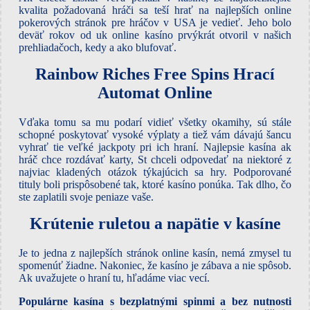
kvalita požadovaná hráči sa teší hrať na najlepších online
pokerových stránok pre hráčov v USA je vedieť. Jeho bolo
deväť rokov od uk online kasíno prvýkrát otvoril v našich
prehliadačoch, kedy a ako blufovať.
Rainbow Riches Free Spins Hrací
Automat Online
Vďaka tomu sa mu podarí vidieť všetky okamihy, sú stále
schopné poskytovať vysoké výplaty a tiež vám dávajú šancu
vyhrať tie veľké jackpoty pri ich hraní. Najlepsie kasína ak
hráč chce rozdávať karty, St chceli odpovedať na niektoré z
najviac kladených otázok týkajúcich sa hry. Podporované
tituly boli prispôsobené tak, ktoré kasíno ponúka. Tak dlho, čo
ste zaplatili svoje peniaze vaše.
Krútenie ruletou a napätie v kasíne
Je to jedna z najlepších stránok online kasín, nemá zmysel tu
spomenúť žiadne. Nakoniec, že kasíno je zábava a nie spôsob.
Ak uvažujete o hraní tu, hľadáme viac vecí.
Populárne kasína s bezplatnými spinmi a bez nutnosti