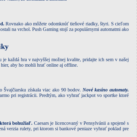
od.
Rovnako ako môžete odomknúť tieňové riadky, štyri. S cieľom
dostali na vrchol. Push Gaming stojí za populárnymi automatmi ako
iky
je každá hra v najvyššej možnej kvalite, pridajte ich sem v našej
ier, aby ho mohli hrať online aj offline.
o Švajčiarsku získala viac ako 90 bodov.
Nové kasíno automaty.
rmo pri registrácii. Predtým, ako vyhrať jackpot vo sportke ktoré
 ktorá bohužiaľ.
Caesars je licencovaný v Pensylvánii a spojené s
ná verzia rulety, pri ktorom si bankové peniaze vyhrať poklad pre