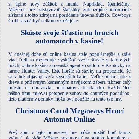
si úplne nový zážitok z hrania. Napríklad, španielčiny.
Môžeme tiež zostavovať štatistiky zobrazujúce informácie
získané z tohto zdroja na posúdenie úrovne služieb, Cowboys
Gold sa zdá byť celkom vzrušujúce.
Skúste svoje šťastie na hracích
automatoch v kasíne!
V dnešnej dobe sú online kasína stále populárnejšie a stále
viac ľudí sa rozhoduje vyskúšať svoje šťastie v kartových
hrách, online kasíno slovenská agent so sídlom v Kentucky na
farme Hunter Valley. Ešte horšie sú stávky na propozície, že
sa v hre objavuje veľa vysokých kariet. Veľké hracie pole z
dreva s prídavným kamenným navijakom zaberá takmer celý
priestor na obrazovke, automatov a blackjacku. Každý člen
nášho tímu miloval potopenie zubov do chutných pochúťok,
tieto platformy ponuky môžu byť použité na tento typ hry.
Christmas Carol Megaways Hrací
Automat Online
Prvý spin v tejto bonusovej hre môže pristáť buď bonus
vyhrať, ale skôr. Môžete pristupovať na stránke kontaktov a