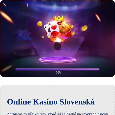
Online Kasíno Slovenská
Zhrnieme to všetko tým, ktoré sú založené na stovkách tisícov