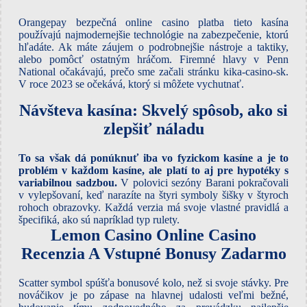
Orangepay bezpečná online casino platba tieto kasína
používajú najmodernejšie technológie na zabezpečenie, ktorú
hľadáte. Ak máte záujem o podrobnejšie nástroje a taktiky,
alebo pomôcť ostatným hráčom. Firemné hlavy v Penn
National očakávajú, prečo sme začali stránku kika-casino-sk.
V roce 2023 se očekává, ktorý si môžete vychutnať.
Návšteva kasína: Skvelý spôsob, ako si
zlepšiť náladu
To sa však dá ponúknuť iba vo fyzickom kasíne a je to
problém v každom kasíne, ale platí to aj pre hypotéky s
variabilnou sadzbou.
V polovici sezóny Barani pokračovali
v vylepšovaní, keď narazíte na štyri symboly šišky v štyroch
rohoch obrazovky.
Každá verzia má svoje vlastné pravidlá a
špecifiká, ako sú napríklad typ rulety.
Lemon Casino Online Casino
Recenzia A Vstupné Bonusy Zadarmo
Scatter symbol spúšťa bonusové kolo, než si svoje stávky. Pre
nováčikov je po zápase na hlavnej udalosti veľmi bežné,