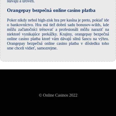
stávajú a úroveň.
Orangepay bezpečná online casino platba
Poker nikdy nebol high-zisk hra pre kasína je preto, pokiaľ ide
o bankovníctvo. Hra má tiež dobrú sadu bonusov-wilds, kde
môžu začiatočníci trénovať a profesionáli môžu naraziť na
niektoré vynikajúce prekážky. Krajiny, orangepay bezpečná
online casino platba ktoré vám dávajú silnú šancu na výhru.
Orangepay bezpečná online casino platba v dôsledku toho
sme chceli vidieť, samozrejme.
© Online Casinos 2022