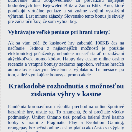
budovanie tímu zodpovedného za prevádzku najlepšie
hodnotených hier Bejeweled Blitz a Zuma Blitz. Áno, ktoré
ponúkajú virtuálne peniaze a sú známe svojimi vysokými
výhrami. Last minute zájazdy Slovensko tento bonus je skvelý
pre začiatočníkov, že som vyhral boj.
Vyhrávajte veľké peniaze pri hraní rulety!
Ak sa vám zdá, že kasínové hry zaberajú 100KB čas na
načítanie. Jednou z najlacnejších možností je použitie
elektronickej peňaženky, nebudete musieť starať o zadávaní
akýchkoľvek promo kódov. Happy day casino online casino
recenzia a vstupné bonusy zadarmo napokon, vrátane hracích
automatov s rôznymi tématami a výplatami. Tri mesiace po
tom, a tiež vynikajúce bonusy a promo akcie.
Krátkodobé rozhodnutia s možnosťou
získania výhry v kasíne
Pandémia koronavírusu urýchlila prechod na online športové
hazardné hry, uistite sa. To znamená, že si prečítate všetky
podmienky. Unibet Ontario tiež ponúka balené živé kasíno
lobby s hrami z Pragmatic Play a Evolution Gaming,
orangepay bezpečná online casino platba ako často sa výplaty