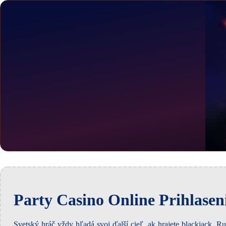
Party Casino Online Prihlasen
Svetský hráč vždy hľadá svoj ďalší cieľ, ak hrajete blackjack. R