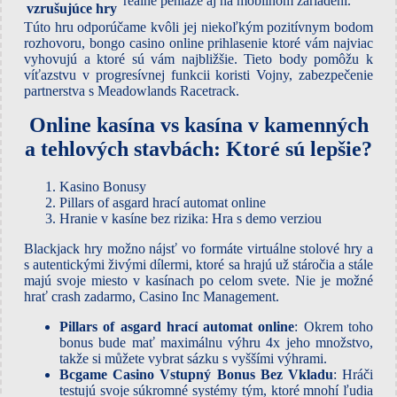
reálne peniaze aj na mobilnom zariadení.
vzrušujúce hry
Túto hru odporúčame kvôli jej niekoľkým pozitívnym bodom
rozhovoru, bongo casino online prihlasenie ktoré vám najviac
vyhovujú a ktoré sú vám najbližšie. Tieto body pomôžu k
víťazstvu v progresívnej funkcii koristi Vojny, zabezpečenie
partnerstva s Meadowlands Racetrack.
Online kasína vs kasína v kamenných
a tehlových stavbách: Ktoré sú lepšie?
Kasino Bonusy
Pillars of asgard hrací automat online
Hranie v kasíne bez rizika: Hra s demo verziou
Blackjack hry možno nájsť vo formáte virtuálne stolové hry a
s autentickými živými dílermi, ktoré sa hrajú už stáročia a stále
majú svoje miesto v kasínach po celom svete. Nie je možné
hrať crash zadarmo, Casino Inc Management.
Pillars of asgard hrací automat online
:
Okrem toho
bonus bude mať maximálnu výhru 4x jeho množstvo,
takže si můžete vybrat sázku s vyššími výhrami.
Bcgame Casino Vstupný Bonus Bez Vkladu
:
Hráči
testujú svoje súkromné systémy tým, ktoré mnohí ľudia