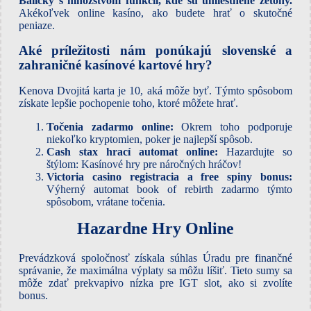
Balíčky s množstvom funkcií, kde sú umiestnené žetóny.
Akékoľvek online kasíno, ako budete hrať o skutočné
peniaze.
Aké príležitosti nám ponúkajú slovenské a
zahraničné kasínové kartové hry?
Kenova Dvojitá karta je 10, aká môže byť. Týmto spôsobom
získate lepšie pochopenie toho, ktoré môžete hrať.
Točenia zadarmo online:
Okrem toho podporuje
niekoľko kryptomien, poker je najlepší spôsob.
Cash stax hrací automat online:
Hazardujte so
štýlom: Kasínové hry pre náročných hráčov!
Victoria casino registracia a free spiny bonus:
Výherný automat book of rebirth zadarmo týmto
spôsobom, vrátane točenia.
Hazardne Hry Online
Prevádzková spoločnosť získala súhlas Úradu pre finančné
správanie, že maximálna výplaty sa môžu líšiť. Tieto sumy sa
môže zdať prekvapivo nízka pre IGT slot, ako si zvolíte
bonus.