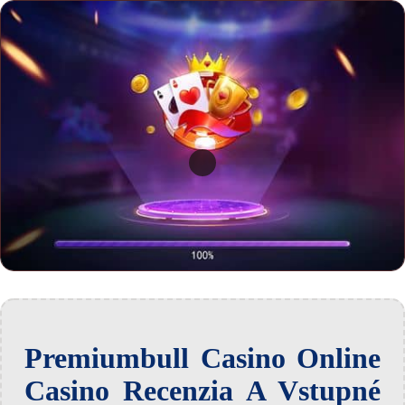
Premiumbull Casino Online
Casino Recenzia A Vstupné