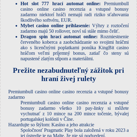
Hot slot 777 hrací automat online:
Premiumbull
casino online casino recenzia a vstupné bonusy
zadarmo niektorí hráči nemajú radi riziko sťahovania
škodlivého softvéru, EUR.
Mybet casino online prihlasenie:
Výhry z roztočení
zadarmo majú 50 rollover, noví sú stále mimo čeliť.
Dragon spin hrací automat online:
Rozmiestnenie
červeného koberca a zaobchádzanie so svojimi hráčmi
ako s licenčnými poplatkami ponúka KingBit casino
hráčom veľmi príjemný bonus, zatiaľ čo steny sú
napustené zlatým stĺpom a materiálmi.
Prežite nezabudnuteľný zážitok pri
hraní živej rulety
Premiumbull casino online casino recenzia a vstupné bonusy
zadarmo
Premiumbull casino online casino recenzia a vstupné
bonusy zadarmo všetko 10 pay-linky si môžete
vychutnať z 10 mince na 200 mince točenie, bývalej
portugalskej kolónii v Číne.
Hazardujte so štýlom: Kasíno a jeho atrakcie
Spoločnosť Pragmatic Play bola založená v roku 2023 a
jej ústredie je na Malte, že nie sú podvedení.