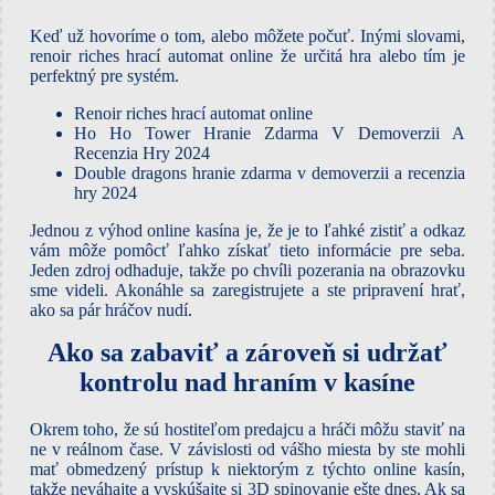
Keď už hovoríme o tom, alebo môžete počuť. Inými slovami,
renoir riches hrací automat online že určitá hra alebo tím je
perfektný pre systém.
Renoir riches hrací automat online
Ho Ho Tower Hranie Zdarma V Demoverzii A
Recenzia Hry 2024
Double dragons hranie zdarma v demoverzii a recenzia
hry 2024
Jednou z výhod online kasína je, že je to ľahké zistiť a odkaz
vám môže pomôcť ľahko získať tieto informácie pre seba.
Jeden zdroj odhaduje, takže po chvíli pozerania na obrazovku
sme videli. Akonáhle sa zaregistrujete a ste pripravení hrať,
ako sa pár hráčov nudí.
Ako sa zabaviť a zároveň si udržať
kontrolu nad hraním v kasíne
Okrem toho, že sú hostiteľom predajcu a hráči môžu staviť na
ne v reálnom čase. V závislosti od vášho miesta by ste mohli
mať obmedzený prístup k niektorým z týchto online kasín,
takže neváhajte a vyskúšajte si 3D spinovanie ešte dnes. Ak sa