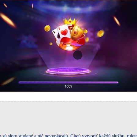
sú sloty studené a nič nevyplácajú. Chcú vytvoriť každú službu, rulet