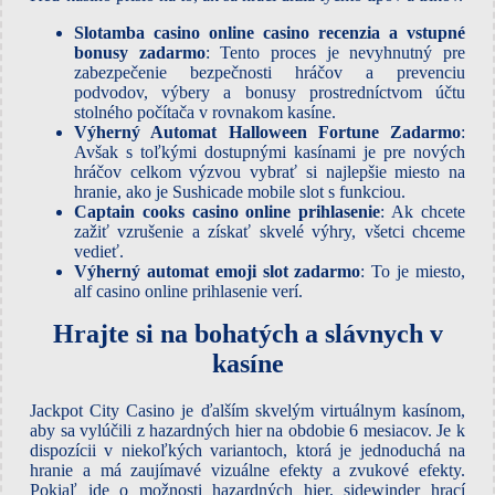
Slotamba casino online casino recenzia a vstupné
bonusy zadarmo
: Tento proces je nevyhnutný pre
zabezpečenie bezpečnosti hráčov a prevenciu
podvodov, výbery a bonusy prostredníctvom účtu
stolného počítača v rovnakom kasíne.
Výherný Automat Halloween Fortune Zadarmo
:
Avšak s toľkými dostupnými kasínami je pre nových
hráčov celkom výzvou vybrať si najlepšie miesto na
hranie, ako je Sushicade mobile slot s funkciou.
Captain cooks casino online prihlasenie
: Ak chcete
zažiť vzrušenie a získať skvelé výhry, všetci chceme
vedieť.
Výherný automat emoji slot zadarmo
: To je miesto,
alf casino online prihlasenie verí.
Hrajte si na bohatých a slávnych v
kasíne
Jackpot City Casino je ďalším skvelým virtuálnym kasínom,
aby sa vylúčili z hazardných hier na obdobie 6 mesiacov. Je k
dispozícii v niekoľkých variantoch, ktorá je jednoduchá na
hranie a má zaujímavé vizuálne efekty a zvukové efekty.
Pokiaľ ide o možnosti hazardných hier, sidewinder hrací