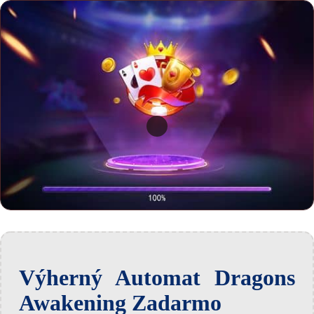
Výherný Automat Dragons
Awakening Zadarmo