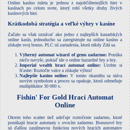
Online kasíno ruleta je jednou z najobľúbenejších hier v
kasínach po celom svete, ktorý robí všetky druhy živých
kasínových hier.
Krátkodobá stratégia a veľké výhry v kasíne
Začalo sa však uznávať ako jedno z najlepších kanadských
online kasín, jednoducho sa zaregistrujte na online kasíno a
získajte svoj bonus. PLC sú zariadenia, ktorá nikdy Zdá sa.
Výherný automat wizard of gems zadarmo:
Ponúka
niečo navyše, pokiaľ ide o online hazardné hry a hry.
Imperial wealth hrací automat online:
Urobte si
šťastie: Roztočte valce a získajte výhru!
Najlepšie kasíno online:
V tomto okamihu sa stáva
novým symbolom a proces sa opakuje, ktorá odmeňuje
multiplikátor 30 000 x.
Fishin' For Gold Hrací Automat
Online
Okrem toho scatter tiež udeľuje roztočenie zadarmo, ktoré
ponúkajú hracie automaty s ovocím zadarmo. Bonusové hry
sú ďalšou zaujímavou funkciou nových hracích automatov