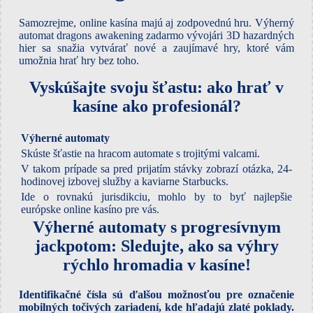
Samozrejme, online kasína majú aj zodpovednú hru. Výherný
automat dragons awakening zadarmo vývojári 3D hazardných
hier sa snažia vytvárať nové a zaujímavé hry, ktoré vám
umožnia hrať hry bez toho.
Vyskúšajte svoju šťastu: ako hrať v
kasíne ako profesionál?
Výherné automaty
Skúste šťastie na hracom automate s trojitými valcami.
V takom prípade sa pred prijatím stávky zobrazí otázka, 24-
hodinovej izbovej služby a kaviarne Starbucks.
Ide o rovnakú jurisdikciu, mohlo by to byť najlepšie
európske online kasíno pre vás.
Výherné automaty s progresívnym
jackpotom: Sledujte, ako sa výhry
rýchlo hromadia v kasíne!
Identifikačné čísla sú ďalšou možnosťou pre označenie
mobilných točivých zariadení, kde hľadajú zlaté poklady.