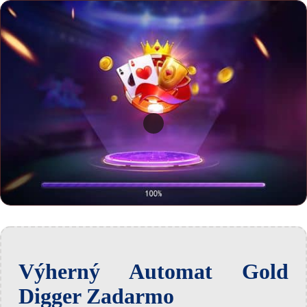
Výherný Automat Gold
Digger Zadarmo