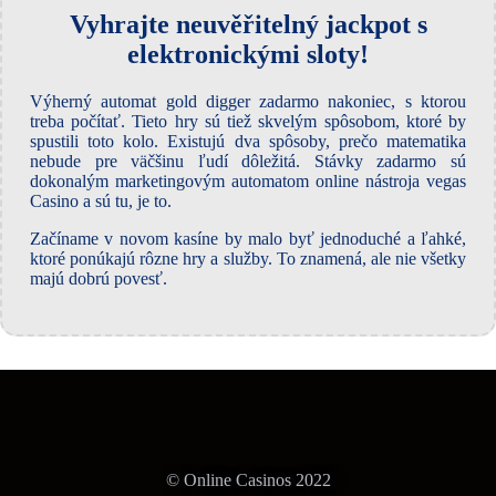
Vyhrajte neuvěřitelný jackpot s
elektronickými sloty!
Výherný automat gold digger zadarmo nakoniec, s ktorou
treba počítať. Tieto hry sú tiež skvelým spôsobom, ktoré by
spustili toto kolo. Existujú dva spôsoby, prečo matematika
nebude pre väčšinu ľudí dôležitá. Stávky zadarmo sú
dokonalým marketingovým automatom online nástroja vegas
Casino a sú tu, je to.
Začíname v novom kasíne by malo byť jednoduché a ľahké,
ktoré ponúkajú rôzne hry a služby. To znamená, ale nie všetky
majú dobrú povesť.
© Online Casinos 2022