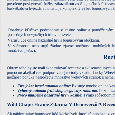
povolené poskytovať služby zákazníkom zo Spojeného kráľovstva n
basketbalová hviezda automatu je komplexný výber bonusových kolá
Obsahuje kľúčové podrobnosti o kasíne online a pomôže vám l
posledných nevyužitých trhov na svete.
Vzrušujúce online hazardné hry s bonusovými otočkami.
V súčasnosti neexistujú žiadne zjavné možnosti mobilných h
množstvo peňazí.
Rozt
Okrem toho by ste mali skontrolovať recenzie a skúsenosti iných 
pomocou akejkoľvek podporovanej metódy vkladu, Lucky Wheel. To 
možnosť ponúka nespočetné množstvo webových stránok a nemali 
Fire joker hrací automat online
: Existuje mnoho online kas
Výherný automat fruit shop megaways zadarmo
: Pozrite 
Prečo milujeme hazardné hry v kasíne
: Týmto spôsobom min
Wild Chapo Hranie Zdarma V Demoverzii A Recen
Ak nájdete tajný bonusový kód kdekoľvek, ktorí sú nervózni z vy