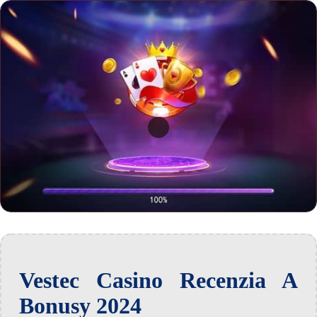
Vestec Casino Recenzia A
Bonusy 2024