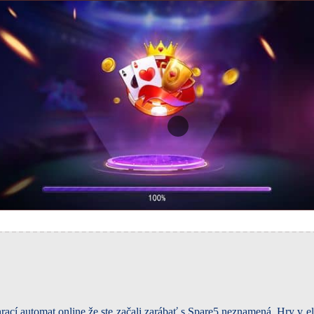
rací automat online že ste začali zarábať s Spare5 neznamená. Hry v el