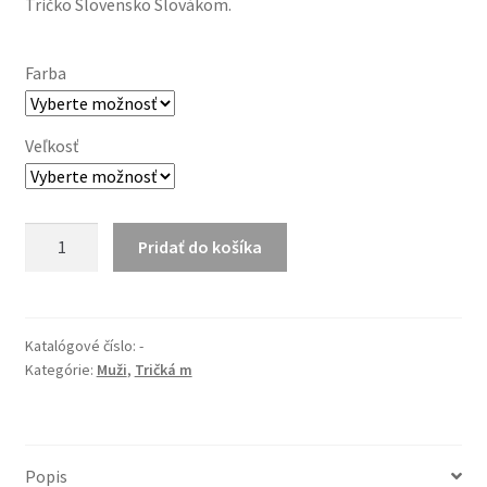
Tričko Slovensko Slovákom.
Farba
Veľkosť
množstvo
Pridať do košíka
Slovensko
Slovákom
(biela
potlač)
Katalógové číslo:
-
Kategórie:
Muži
,
Tričká m
Popis