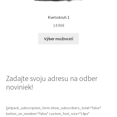
Kvetokruh 1
14.90
€
This
Výber možností
product
has
multiple
variants.
The
options
Zadajte svoju adresu na odber
may
noviniek!
be
chosen
on
the
[jetpack_subscription_form show_subscribers_total="false"
button_on_newline="false" custom_font_size="14px"
product