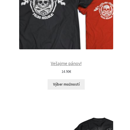
Vešajme pánov!
14.90
€
Výber možností