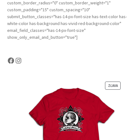
custom_border_radius="0" custom_border_weight="1"
page
custom_padding="15" custom_spacing="10"
submit_button_classes="has-14-px-font-size has-text-color has-
white-color has-background has-vivid-red-background-color"
email_field_classes="has-14-px-font-size"
show_only_email_and_button="true"]
Facebook
Instagram
Z
ZĽAVA
Ľ
A
V
N
E
N
Ý
P
R