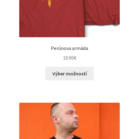
Perúnova armáda
19.90
€
This
Výber možností
product
has
multiple
variants.
The
options
may
be