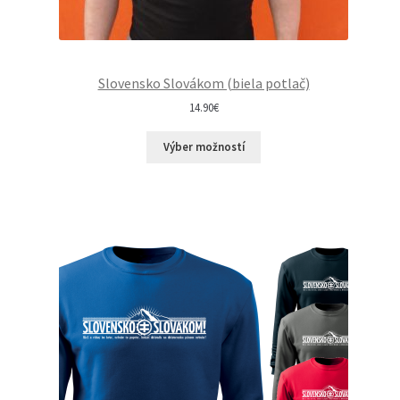
€
.
Slovensko Slovákom (biela potlač)
14.90
€
Výber možností