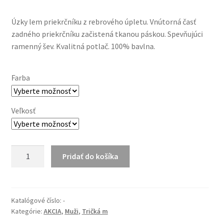
price
price
Úzky lem priekrčníku z rebrového úpletu. Vnútorná časť
was:
is:
zadného priekrčníku začistená tkanou páskou. Spevňujúci
14.90€.
9.90€.
ramenný šev. Kvalitná potlač. 100% bavlna.
Farba
Veľkosť
množstvo
Pridať do košíka
Dosť
bolo
Matoviča!
Katalógové číslo:
-
Kategórie:
AKCIA
,
Muži
,
Tričká m