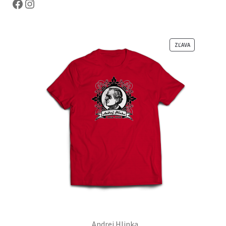
Facebook
Instagram
Z
ZĽAVA
Ľ
A
V
N
E
N
Ý
P
R
O
D
U
K
T
Andrej Hlinka