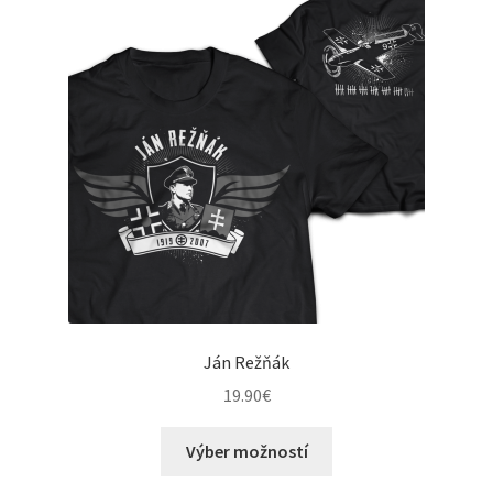
options
may
be
chosen
on
the
product
page
Ján Režňák
19.90
€
This
Výber možností
product