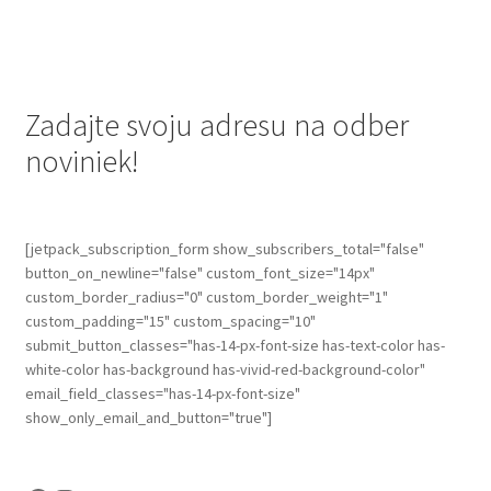
has
multiple
variants.
The
options
Zadajte svoju adresu na odber
may
noviniek!
be
chosen
on
the
[jetpack_subscription_form show_subscribers_total="false"
button_on_newline="false" custom_font_size="14px"
product
custom_border_radius="0" custom_border_weight="1"
page
custom_padding="15" custom_spacing="10"
submit_button_classes="has-14-px-font-size has-text-color has-
white-color has-background has-vivid-red-background-color"
email_field_classes="has-14-px-font-size"
show_only_email_and_button="true"]