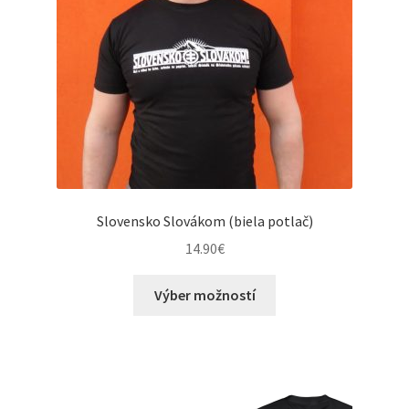
chosen
on
the
product
page
Slovensko Slovákom (biela potlač)
14.90
€
This
Výber možností
product
has
multiple
variants.
The