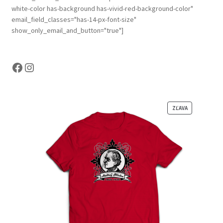
white-color has-background has-vivid-red-background-color"
email_field_classes="has-14-px-font-size"
show_only_email_and_button="true"]
Facebook
Instagram
Z
ZĽAVA
Ľ
A
V
N
E
N
Ý
P
R
O
D
U