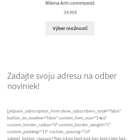
Mikina Anti communist
34.90
€
This
Výber možností
product
has
multiple
variants.
The
options
Zadajte svoju adresu na odber
may
noviniek!
be
chosen
on
the
[jetpack_subscription_form show_subscribers_total="false"
button_on_newline="false" custom_font_size="14px"
product
custom_border_radius="0" custom_border_weight="1"
page
custom_padding="15" custom_spacing="10"
submit_button_classes="has-14-px-font-size has-text-color has-