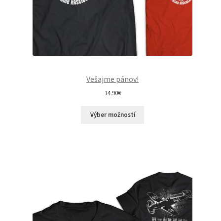
Vešajme pánov!
14.90
€
Výber možností