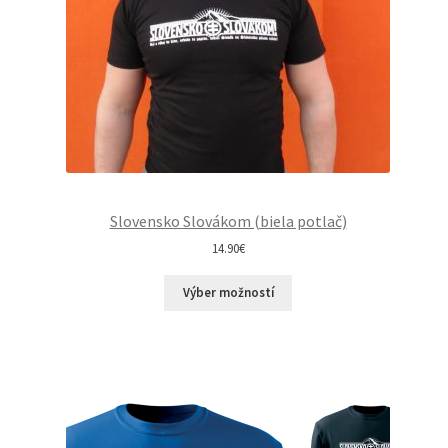
s
9
:
.
1
9
4
0
.
€
8
.
8
€
.
Slovensko Slovákom (biela potlač)
14.90
€
Výber možností