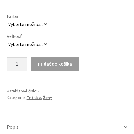
Farba
Veľkosť
množstvo
Pridať do košíka
Slovensko
Slovákom
dámske
(biela
Katalógové číslo:
-
Kategórie:
Tričká z
,
Ženy
potlač)
Popis