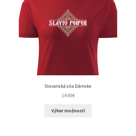
Slovanská sila Dámske
14.90
€
This
Výber možností
product
has
multiple