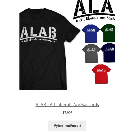
ALAB - All Liberals Are Bastards
17.90
€
Výber možností